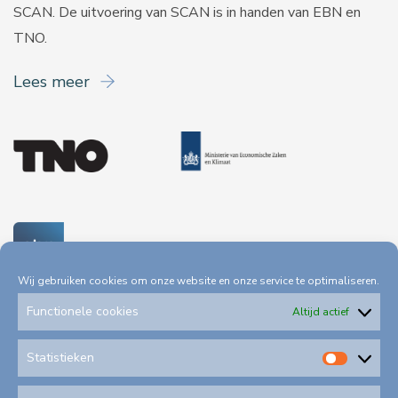
SCAN. De uitvoering van SCAN is in handen van
EBN
en
TNO
.
Lees meer
Wij gebruiken cookies om onze website en onze service te optimaliseren.
Functionele cookies
Altijd actief
Statistieken
Statis