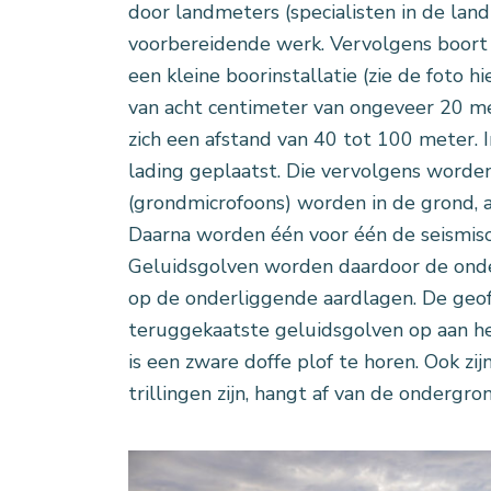
door landmeters (specialisten in de lan
voorbereidende werk. Vervolgens boor
een kleine boorinstallatie (zie de foto 
van acht centimeter van ongeveer 20 me
zich een afstand van 40 tot 100 meter. 
lading geplaatst. Die vervolgens worden
(grondmicrofoons) worden in de grond, a
Daarna worden één voor één de seismisc
Geluidsgolven worden daardoor de onde
op de onderliggende aardlagen. De geo
teruggekaatste geluidsgolven op aan h
is een zware doffe plof te horen. Ook zij
trillingen zijn, hangt af van de ondergr