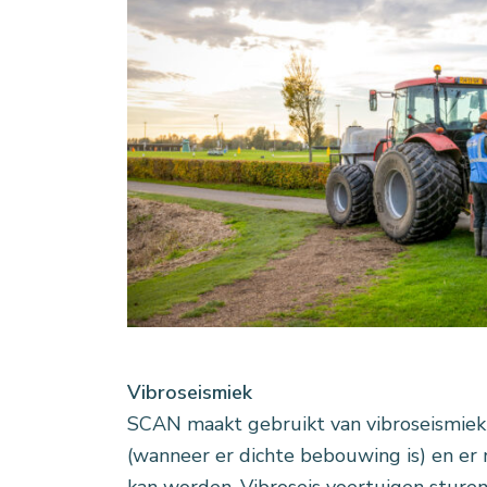
Vibroseismiek
SCAN maakt gebruikt van vibroseismie
(wanneer er dichte bebouwing is) en er
kan worden. Vibroseis voertuigen sture