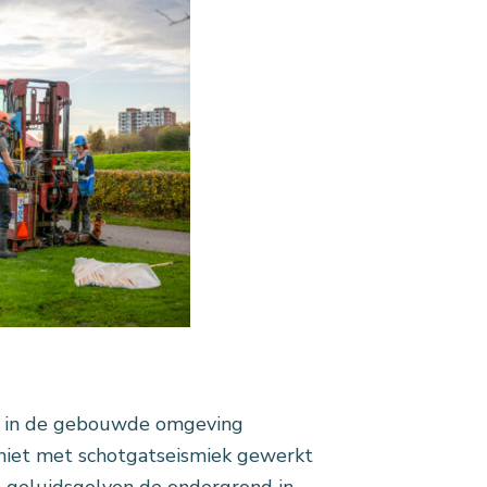
k in de gebouwde omgeving
 niet met schotgatseismiek gewerkt
n geluidsgolven de ondergrond in.