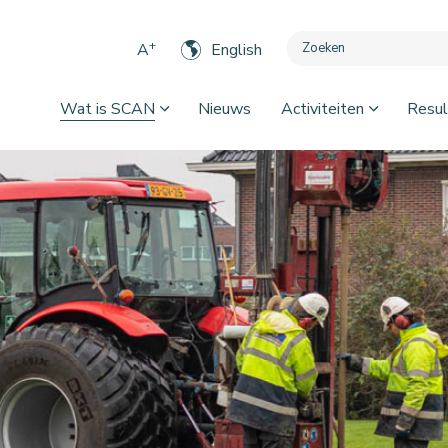
+
A
English
Wat is SCAN
Nieuws
Activiteiten
Resul