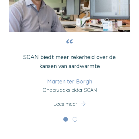
“
“
In de jaren 70 en 80 zijn al algoritmes
SCAN biedt meer zekerheid over de
bedacht die we pas de laatste jaren op
kansen van aardwarmte
onze computers kunnen uitvoeren
Marten ter Borgh
Onderzoeksleider SCAN
Johannes Rehling
Geoscientist at EBN
Lees meer
Lees meer