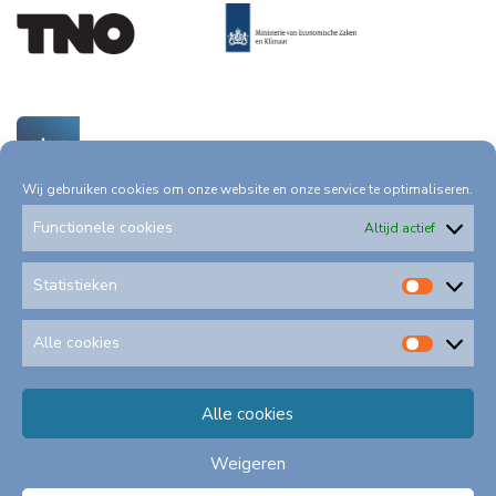
Wij gebruiken cookies om onze website en onze service te optimaliseren.
Functionele cookies
Altijd actief
Statistieken
Statis
Privacystatement
Toegankelijkheid
Alle cookies
Alle
cookie
Alle cookies
Klachtenformulieren
Schadeformulieren
Weigeren
©
2026
A
lle rechten voorbehouden EBN B.V.