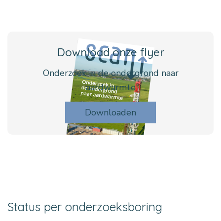
Download onze flyer
Onderzoek in de ondergrond naar
aardwarmte
Downloaden
Status per onderzoeksboring