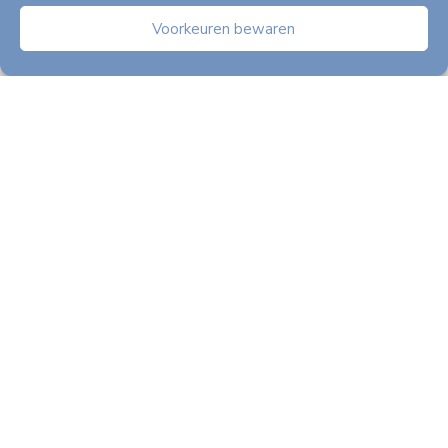
Voorkeuren bewaren
Privacystatement
Toegankelijkheid
Klachtenformulieren
Schadeformulieren
©
2026
A
lle rechten voorbehouden EBN B.V.