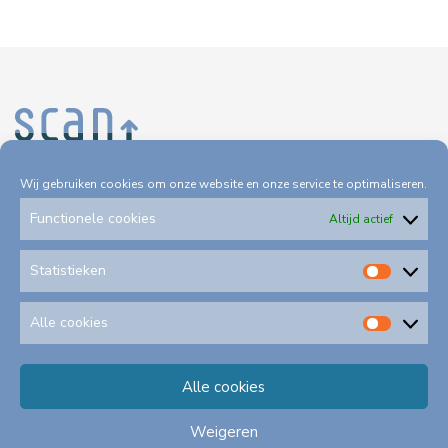
Wij gebruiken cookies om onze website en onze service te optimaliseren.
Functionele cookies
Altijd actief
Partners
Statistieken
Het Ministerie van Economische Zaken en Klimaat financiert
Statis
SCAN. De uitvoering van SCAN is in handen van
EBN
en
Alle cookies
TNO
.
Alle
cookie
Lees meer
Alle cookies
Weigeren