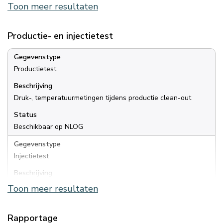
Beschrijving
Toon meer resultaten
Porositeit, Permeabiliteit (horizontaal en verticaal)
Status
Productie- en injectietest
Beschikbaar op NLOG
Gegevenstype
Gegevenstype
Productietest
Kernplugmetingen
Beschrijving
Beschrijving
Druk-, temperatuurmetingen tijdens productie clean-out
Klinkenberg-permeabiliteit, brijn-permeabiliteit (onder druk)
Status
Status
Beschikbaar op NLOG
Beschikbaar op NLOG
Gegevenstype
Gegevenstype
Injectietest
Geomechanische metingen afsluitende laag
Beschrijving
Beschrijving
Druk- temperatuurmetingen tijdens injectietest
Toon meer resultaten
Geomechanische metingen op kernen afsluitende lagen
Status
Status
Beschikbaar op NLOG
Rapportage
Beschikbaar op NLOG