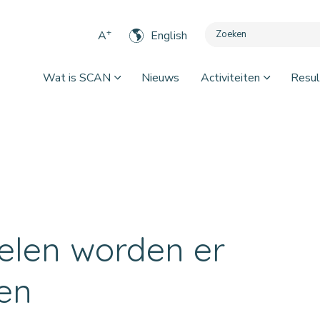
+
A
English
Wat is SCAN
Nieuws
Activiteiten
Resul
elen worden er
en