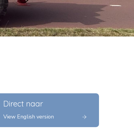
Direct naar
View English version