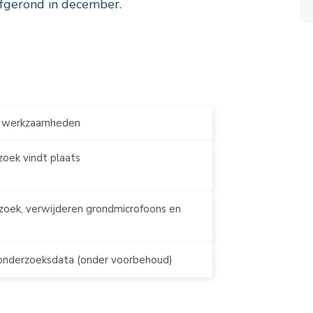
fgerond in december.
e werkzaamheden
zoek vindt plaats
zoek, verwijderen grondmicrofoons en
 onderzoeksdata (onder voorbehoud)