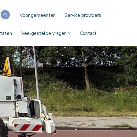
Voor gemeenten
Service providers
taten
Veelgestelde vragen
Contact