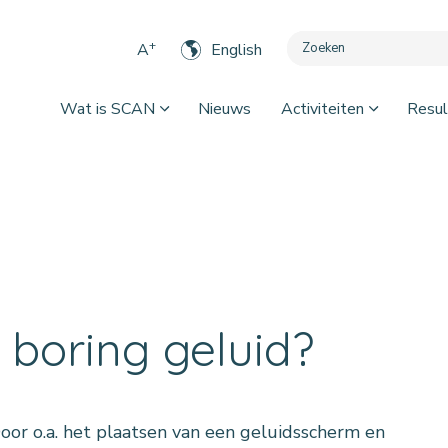
+
A
English
Wat is SCAN
Nieuws
Activiteiten
Resul
 boring geluid?
oor o.a. het plaatsen van een geluidsscherm en