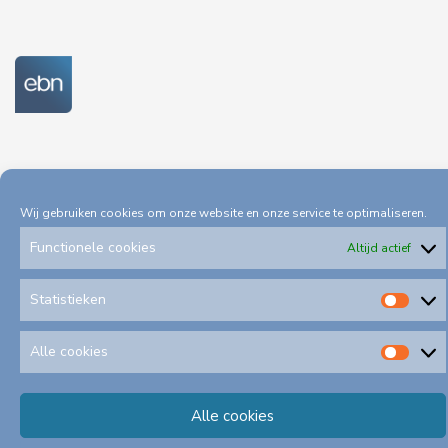
Wij gebruiken cookies om onze website en onze service te optimaliseren.
Functionele cookies
Altijd actief
Privacystatement
Toegankelijkheid
Statistieken
Stat
Klachtenformulieren
Schadeformulieren
Alle cookies
Alle
©
2026
A
lle rechten voorbehouden EBN B.V.
cook
Alle cookies