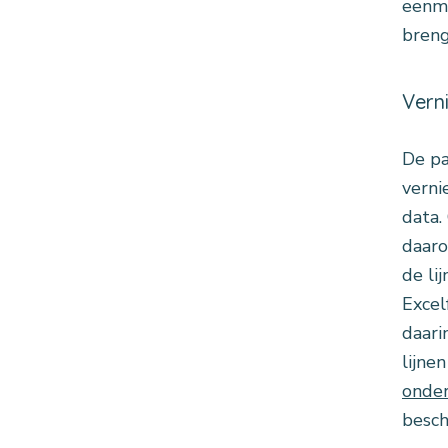
eenma
breng
Vern
De pa
verni
data.
daaro
de li
Excel
daari
lijne
onde
besch