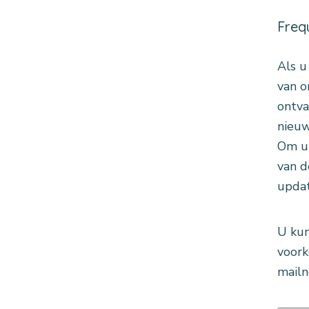
Frequ
Als u
van o
ontva
nieuw
Om u 
van d
updat
U kun
voork
mailno