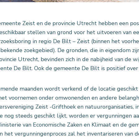
meente Zeist en de provincie Utrecht hebben een pos
eschikbaar stellen van grond voor het uitvoeren van een
zoeksboring in regio De Bilt – Zeist (binnen het voor
 bekende zoekgebied). De gronden, die in eigendom zi
ovincie Utrecht, bevinden zich in de nabijheid van de w
nte De Bilt. Ook de gemeente De Bilt is positief over 
mende maanden wordt verkend of de locatie geschikt 
het voornemen onder omwonenden en andere belangh
ersvereniging Zeist -Grifthoek en natuurorganisaties, i
ie nog steeds geschikt lijkt, worden er vergunningen a
inisterie van Economische Zaken en Klimaat en de gem
in het vergunningenproces zal het inventariseren van d