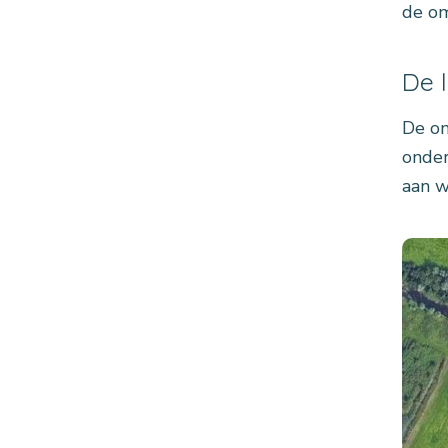
de om
De 
De om
onder
aan w