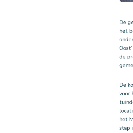
De ge
het b
onder
Oost’
de pr
gemee
De ko
voor 
tuind
locat
het M
stap 