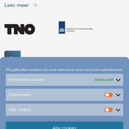
Lees meer
Wij gebruiken cookies om onze website en onze service te optimaliseren.
Functionele cookies
Altijd actief
Statistieken
Statis
Privacystatement
Toegankelijkheid
Alle cookies
Alle
cookie
Klachtenformulieren
Alle cookies
Schadeformulieren