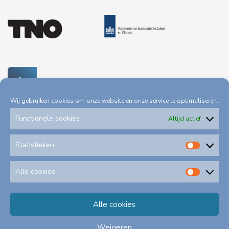
Wij gebruiken cookies om onze website en onze service te optimaliseren.
Functionele cookies
Altijd actief
Statistieken
Statis
Privacystatement
Toegankelijkheid
Alle cookies
Alle
cookie
Alle cookies
Klachtenformulieren
Schadeformulieren
Weigeren