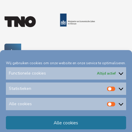
Wij gebruiken cookies om onze website en onze service te optimaliseren.
Functionele cookies
Altijd actief
Statistieken
Statis
Privacystatement
Toegankelijkheid
Alle cookies
Alle
cookie
Alle cookies
Klachtenformulieren
Schadeformulieren