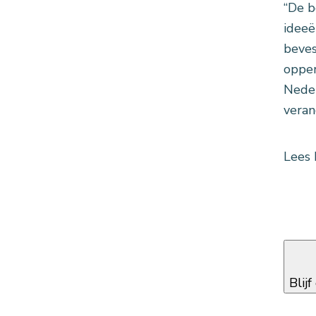
“De b
ideeë
beves
opper
Neder
veran
Lees 
Blij