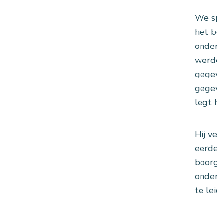
We sp
het b
onder
werde
gegev
gegev
legt h
Hij v
eerde
boorg
onder
te le