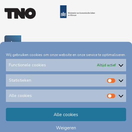
Wij gebruiken cookies om onze website en onze service te optimaliseren.
Functionele cookies
Altijd actief
Statistieken
Statis
Privacystatement
Toegankelijkheid
Alle cookies
Alle
cookie
Klachtenformulieren
Alle cookies
Schadeformulieren
Weigeren