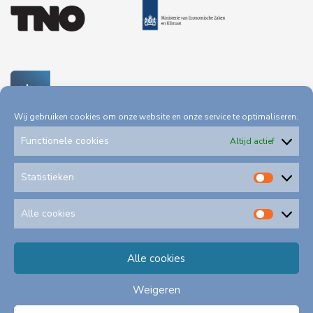
Wij gebruiken cookies om onze website en onze service te optimaliseren.
Functionele cookies
Altijd actief
Statistieken
Statis
Privacystatement
Toegankelijkheid
Alle cookies
Alle
cookie
Alle cookies
Klachtenformulieren
Schadeformulieren
Weigeren
©
2026
A
lle rechten voorbehouden EBN B.V.