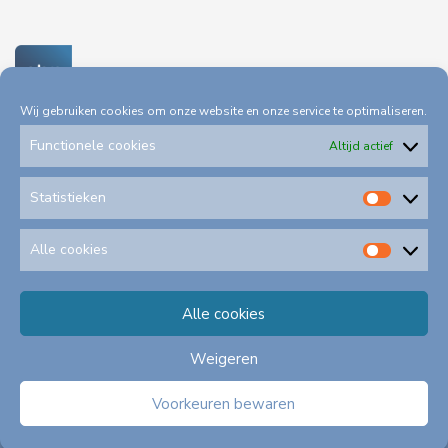
Wij gebruiken cookies om onze website en onze service te optimaliseren.
Functionele cookies
Altijd actief
Statistieken
Statis
Privacystatement
Toegankelijkheid
Alle cookies
Alle
cookie
Klachtenformulieren
Alle cookies
Schadeformulieren
Weigeren
©
2026
A
lle rechten voorbehouden EBN B.V.
Voorkeuren bewaren