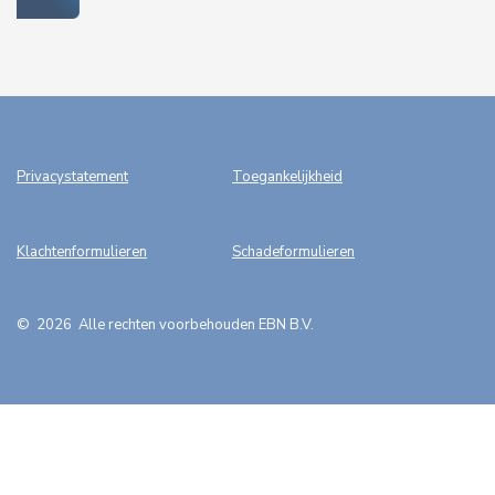
Privacystatement
Toegankelijkheid
Klachtenformulieren
Schadeformulieren
©
2026
A
lle rechten voorbehouden EBN B.V.