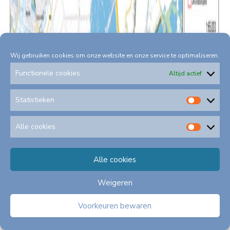
Wij gebruiken cookies om onze website en onze service te optimaliseren.
Functionele cookies
Altijd actief
Statistieken
Statis
Gemeente Stichtse Vecht
Alle cookies
Alle
cookie
Alle cookies
Weigeren
Voorkeuren bewaren