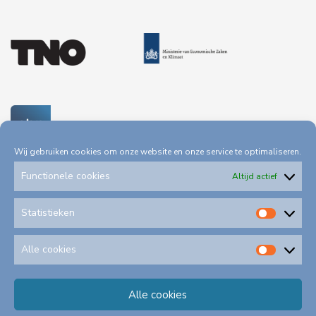
Wij gebruiken cookies om onze website en onze service te optimaliseren.
Functionele cookies
Altijd actief
Statistieken
Statis
Privacystatement
Toegankelijkheid
Alle cookies
Alle
cookie
Klachtenformulieren
Alle cookies
Schadeformulieren