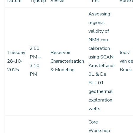
Datum
Tijdstip
Sessie
Titel
Sprek
Assessing
regional
validity of
NMR core
2:50
calibration
Tuesday
Reservoir
Joost
PM –
using SCAN
28-10-
Characterisation
van d
3:10
Amstelland-
2025
& Modeling
Broek
PM
01 & De
Bilt-01
geothermal
exploration
wells
Core
Workshop