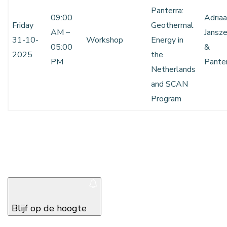
Panterra:
09:00
Adria
Friday
Geothermal
AM –
Jansz
31-10-
Workshop
Energy in
05:00
&
2025
the
PM
Pante
Netherlands
and SCAN
Program
Blijf op de hoogte