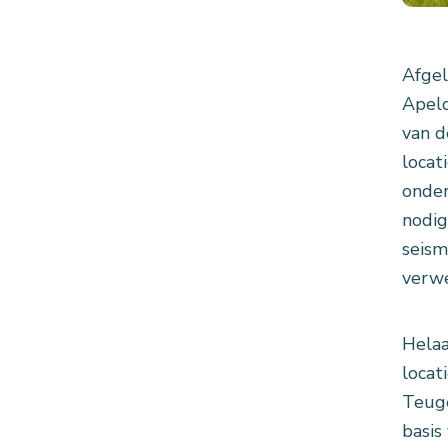
Afgel
Apeld
van d
locat
onder
nodig
seism
verwe
Helaa
locat
Teuge
basis