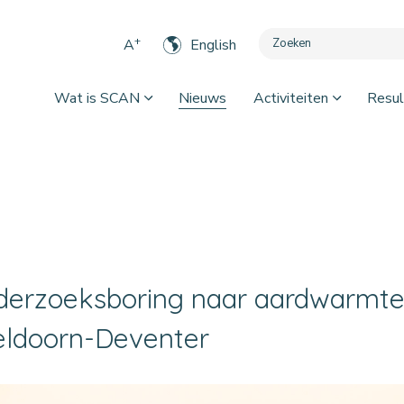
+
A
English
Wat is SCAN
Nieuws
Activiteiten
Resul
erzoeksboring naar aardwarmte
eldoorn-Deventer