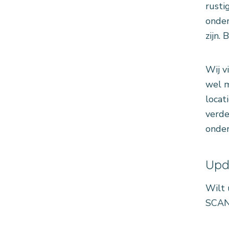
rusti
onder
zijn.
Wij v
wel m
locat
verde
onder
Upd
Wilt 
SCAN