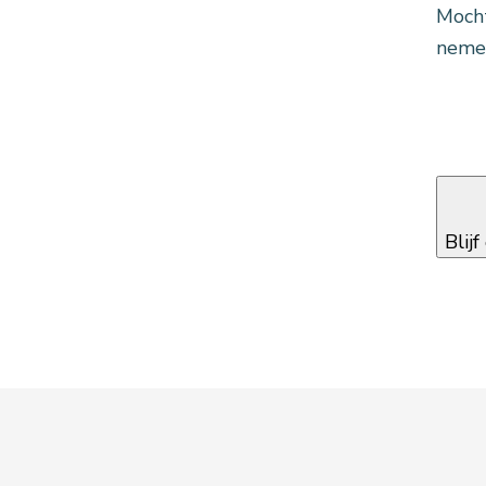
Mocht
neme
Blij