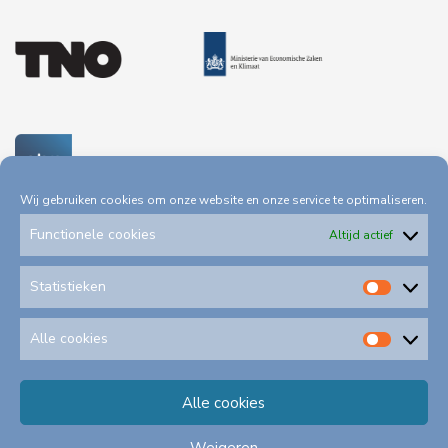
Wij gebruiken cookies om onze website en onze service te optimaliseren.
Functionele cookies
Altijd actief
Statistieken
Statis
Privacystatement
Toegankelijkheid
Alle cookies
Alle
cookie
Alle cookies
Klachtenformulieren
Schadeformulieren
Weigeren