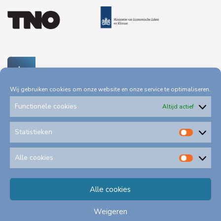
Wij gebruiken cookies om onze website en onze service te optimaliseren.
Functionele cookies
Altijd actief
Statistieken
Statis
Privacystatement
Toegankelijkheid
Alle cookies
Alle
cookie
Alle cookies
Klachtenformulieren
Schadeformulieren
Weigeren