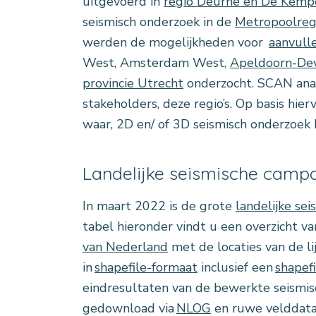
uitgevoerd in
regio Deurne en De Kemp
seismisch onderzoek in de
Metropoolre
werden de mogelijkheden voor
aanvull
West, Amsterdam West,
Apeldoorn-De
provincie Utrecht
onderzocht. SCAN anal
stakeholders, deze regio’s. Op basis hie
waar, 2D en/ of 3D seismisch onderzoek
Landelijke seismische camp
In maart 2022 is de grote
landelijke se
tabel hieronder vindt u een overzicht van
van Nederland
met de locaties van de li
in
shapefile-formaat
inclusief een
shapef
eindresultaten van de bewerkte seismi
gedownload via
NLOG
en ruwe velddata