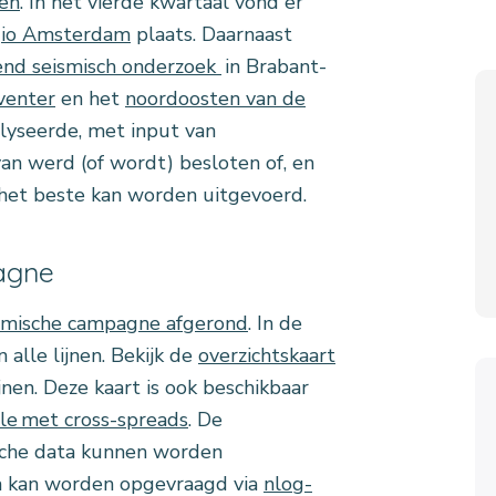
en
. In het vierde kwartaal vond er
gio Amsterdam
plaats. Daarnaast
end seismisch onderzoek
in Brabant-
venter
en het
noordoosten van de
yseerde, met input van
rvan werd (of wordt) besloten of, en
 het beste kan worden uitgevoerd.
agne
ismische campagne afgerond
. In de
 alle lijnen. Bekijk de
overzichtskaart
jnen. Deze kaart is ook beschikbaar
ile met cross-spreads
. De
sche data kunnen worden
 kan worden opgevraagd via
nlog-