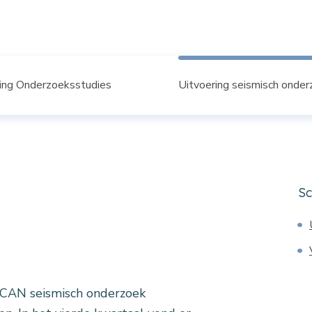
ing Onderzoeksstudies
Uitvoering seismisch onde
Sc
rzoek
SCAN seismisch onderzoek