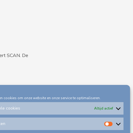
iert SCAN. De
en cookies om onze website en onze service te optimaliseren.
ele cookies
Altijd actief
ken
Statisti