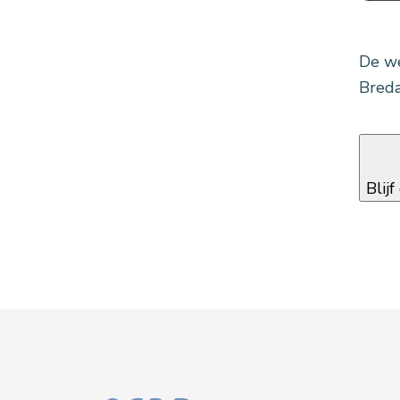
De we
Breda
Blij