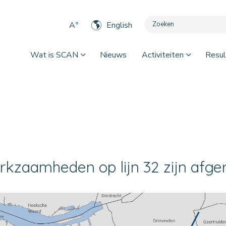
+
A
English
Wat is SCAN
Nieuws
Activiteiten
Resul
kzaamheden op lijn 32 zijn afge