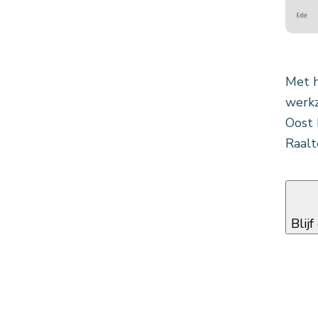
Met h
werkz
Oost 
Raalt
Blij