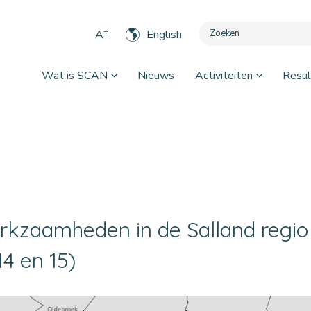
+
A
English
Wat is SCAN
Nieuws
Activiteiten
Resul
kzaamheden in de Salland regio 
 14 en 15)