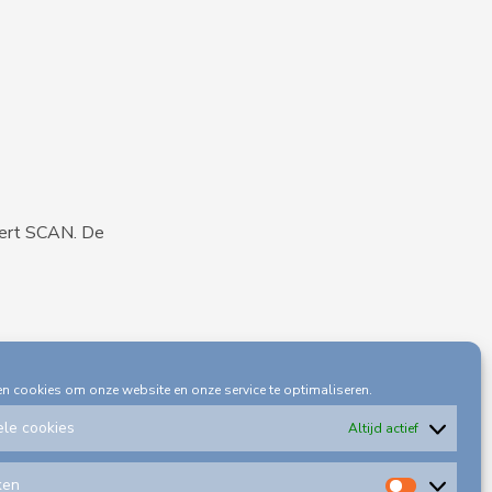
iert SCAN. De
en cookies om onze website en onze service te optimaliseren.
ele cookies
Altijd actief
ken