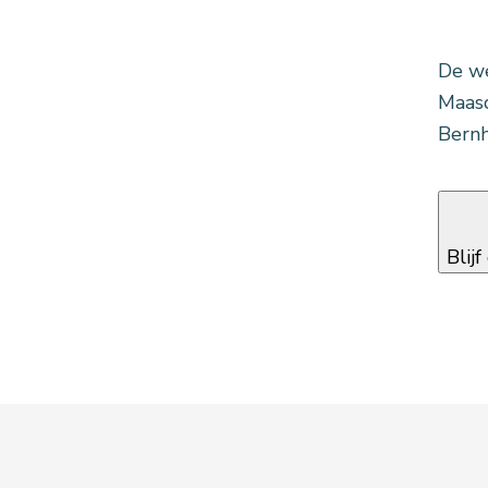
De we
Maasd
Bernh
Blij