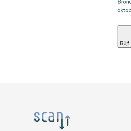
Bronc
oktob
Blij