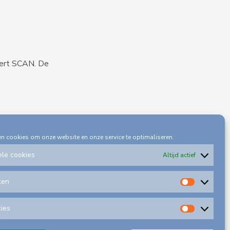
iert SCAN. De
en cookies om onze website en onze service te optimaliseren.
ele cookies
Altijd actief
ken
Statisti
kies
Alle