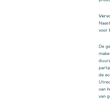
Verv
Naast
voor 
De ge
maken
duurz
parti
de ec
Utrec
van h
van g