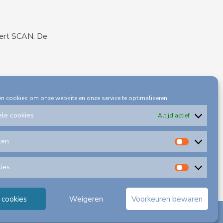
iert SCAN. De
en cookies om onze website en onze service te optimaliseren.
ele cookies
Altijd actief
ken
Statisti
kies
Alle
cookies
 cookies
Weigeren
Voorkeuren bewaren
+
A
chadeformulieren