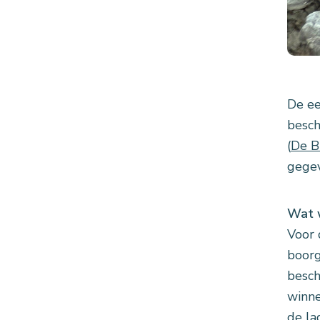
De ee
besch
(
De B
gegev
Wat w
Voor 
boorg
besch
winne
de la