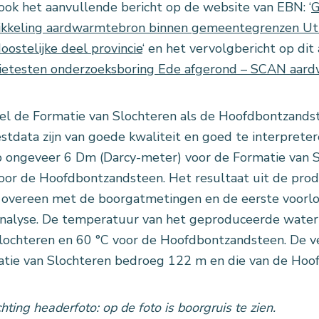
ook het aanvullende bericht op de website van EBN: ‘
G
kkeling aardwarmtebron binnen gemeentegrenzen Utr
oostelijke deel provincie
‘ en het vervolgbericht op dit 
tietesten onderzoeksboring Ede afgerond – SCAN aar
l de Formatie van Slochteren als de Hoofdbontzandst
stdata zijn van goede kwaliteit en goed te interpreter
p ongeveer 6 Dm (Darcy-meter) voor de Formatie van 
or de Hoofdbontzandsteen. Het resultaat uit de produ
overeen met de boorgatmetingen en de eerste voorlo
nalyse. De temperatuur van het geproduceerde water
lochteren en 60 °C voor de Hoofdbontzandsteen. De ve
tie van Slochteren bedroeg 122 m en die van de Hoo
chting headerfoto: op de foto is boorgruis te zien.