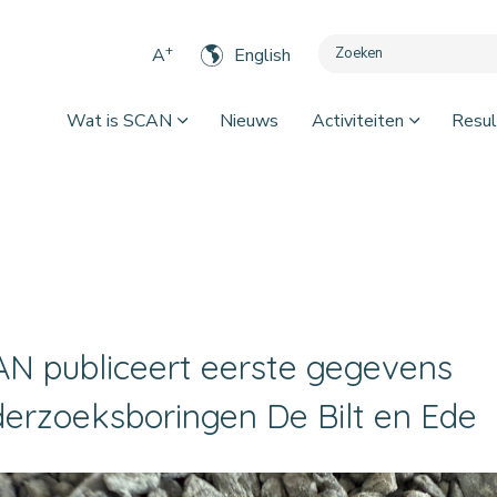
+
A
English
Wat is SCAN
Nieuws
Activiteiten
Resul
N publiceert eerste gegevens
erzoeksboringen De Bilt en Ede