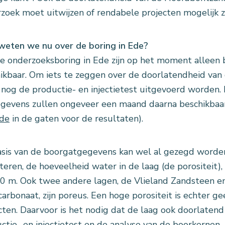
zoek moet uitwijzen of rendabele projecten mogelijk zi
eten we nu over de boring in Ede?
e onderzoeksboring in Ede zijn op het moment alleen
ikbaar. Om iets te zeggen over de doorlatendheid van
 nog de productie- en injectietest uitgevoerd worden. 
gevens zullen ongeveer een maand daarna beschikbaar
Ede
in de gaten voor de resultaten).
sis van de boorgatgegevens kan wel al gezegd worden
teren, de hoeveelheid water in de laag (de porositeit),
60 m. Ook twee andere lagen, de Vlieland Zandsteen e
arbonaat, zijn poreus. Een hoge porositeit is echter g
cten. Daarvoor is het nodig dat de laag ook doorlatend 
ctie- en injectietest en de analyse van de boorkernen.