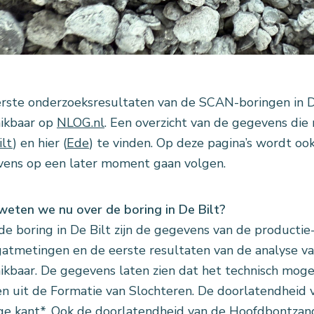
rste onderzoeksresultaten van de SCAN-boringen in De
ikbaar op
NLOG.nl
. Een overzicht van de gegevens die n
ilt
) en hier (
Ede
) te vinden. Op deze pagina’s wordt o
ens op een later moment gaan volgen.
eten we nu over de boring in De Bilt?
de boring in De Bilt zijn de gegevens van de productie- 
atmetingen en de eerste resultaten van de analyse v
ikbaar. De gegevens laten zien dat het technisch mogel
n uit de Formatie van Slochteren. De doorlatendheid v
ge kant*. Ook de doorlatendheid van de Hoofdbontzand