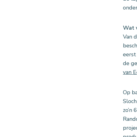
onder
Wat w
Van d
besch
eerst
de ge
van 
Op ba
Sloch
zo’n 
Randc
proje
produ