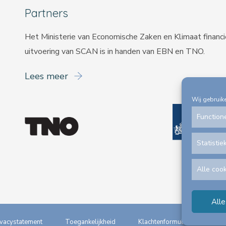
Partners
Het Ministerie van Economische Zaken en Klimaat financ
uitvoering van SCAN is in handen van
EBN
en
TNO
.
Lees meer
Wij gebruik
Function
Statistie
Alle coo
Alle
ivacystatement
Toegankelijkheid
Klachtenformulieren
S