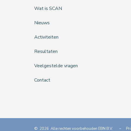
Wat is SCAN
Nieuws
Activiteiten
Resultaten
Veelgestelde vragen
Contact
©
2026
A
lle rechten voorbehouden EBN B.V.
Pr