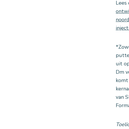
Lees 
ontwi
noord
injec
*Zowe
putte
uit o
Dm vo
komt 
kerna
van S
Forma
Toeli