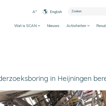
+
A
English
Wat is SCAN
Nieuws
Activiteiten
Resul
erzoeksboring in Heijningen bere