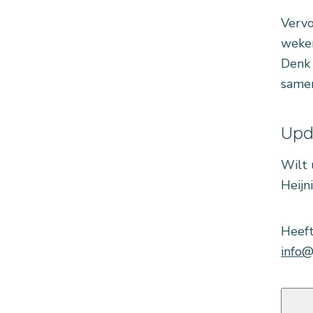
Vervo
weken
Denk 
samen
Upd
Wilt 
Heijn
Heeft
info@