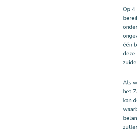
Op 4 
berei
onder
ongev
één b
deze 
zuide
Als w
het Z
kan d
waarb
belan
zulle