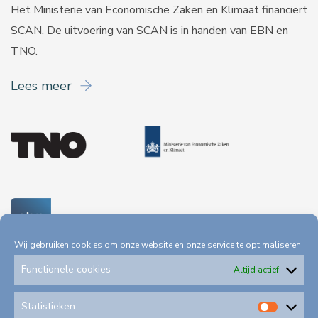
Het Ministerie van Economische Zaken en Klimaat financiert
SCAN. De uitvoering van SCAN is in handen van
EBN
en
TNO
.
Lees meer
Wij gebruiken cookies om onze website en onze service te optimaliseren.
Functionele cookies
Altijd actief
Statistieken
Statis