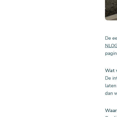
De ee
NLO
pagin
Wat 
De in
laten
dan w
Waar