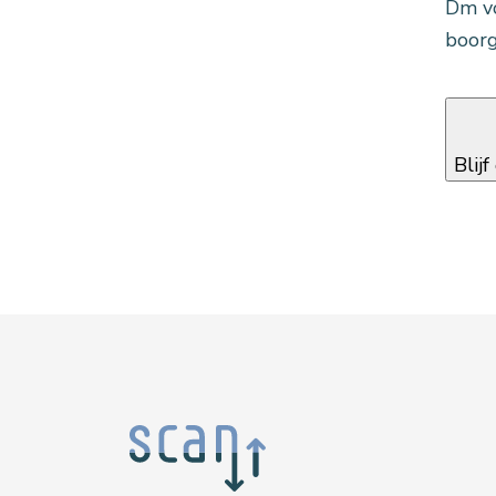
Dm vo
boorg
Blij