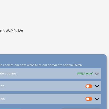
iert SCAN. De
en cookies om onze website en onze service te optimaliseren.
ele cookies
Altijd actief
ken
Statisti
kies
Alle