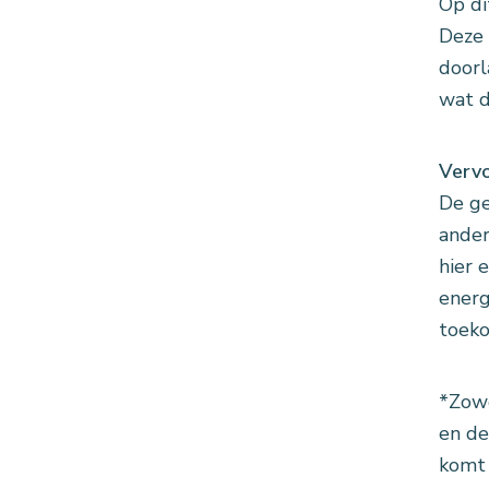
Op di
Deze 
doorl
wat d
Verv
De ge
ander
hier 
energ
toeko
*Zowe
en de
komt 