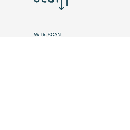
Wat is SCAN
Nieuws
Activiteiten
Resultaten
Veelgestelde vragen
Contact