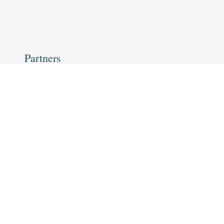
Partners
Het Ministerie van Economische Zaken en Klimaat finan
De uitvoering van SCAN is in handen van
EBN
en
TNO
.
Lees meer