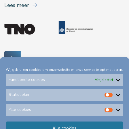
Lees meer
Wij gebruiken cookies om onze website en onze service te optimaliseren.
Functionele cookies
Altijd actief
Statistieken
Statis
Privacystatement
Toegankelijkheid
Alle cookies
Alle
cookie
Alle cookies
Klachtenformulieren
Schadeformulieren