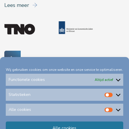
Lees meer
Wij gebruiken cookies om onze website en onze service te optimaliseren.
Functionele cookies
Altijd actief
Statistieken
Statis
Privacystatement
Toegankelijkheid
Alle cookies
Alle
cookie
Alle cookies
Klachtenformulieren
Schadeformulieren