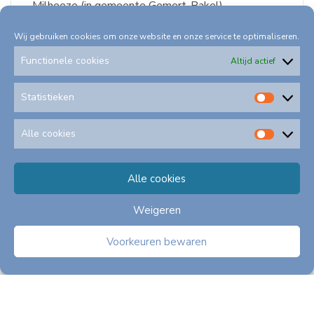
Milheeze (in gemeente Gemert-Bakel)....
Wij gebruiken cookies om onze website en onze service te optimaliseren.
Type:
Nieuws
Functionele cookies
Altijd actief
Onderwerpen:
Algemeen nieuws
SCAN boringen
Statistieken
Statis
Alle cookies
Alle
cookie
Alle cookies
Weigeren
Voorkeuren bewaren
06
november