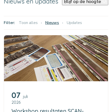
Nieuws en updates
Blijf op de hoogte
Filter:
Toon alles
Nieuws
Updates
07
juli
2026
Workshop resultaten SCAN-