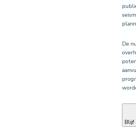
publi
seism
plann
De nu
overh
poten
aanvu
progr
worde
Blij