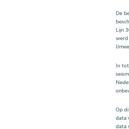
De be
besch
Lijn 
werd 
IJmee
In to
seism
Neder
onbew
Op di
data 
data 