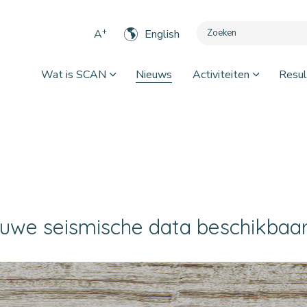
+
A
English
Wat is SCAN
Nieuws
Activiteiten
Resul
uwe seismische data beschikbaa