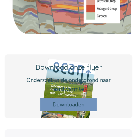
Download onze flyer
Onderzoek in de ondergrond naar
aardwarmte
Downloaden