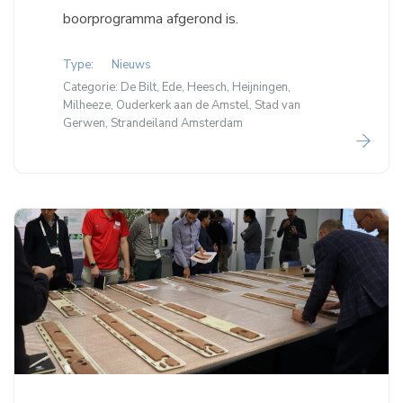
boorprogramma afgerond is.
Type:
Nieuws
Categorie:
De Bilt,
Ede,
Heesch,
Heijningen,
Milheeze,
Ouderkerk aan de Amstel,
Stad van
Gerwen,
Strandeiland Amsterdam