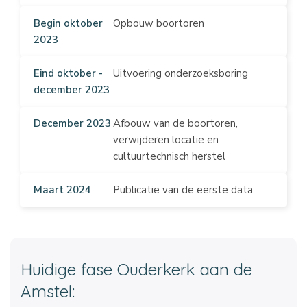
Gegevenstype
Beschikbaar op NLOG
Eindrapport boring
Begin oktober
Opbouw boortoren
Gegevenstype
2023
Beschrijving
Dunne Doorsnedes
End of Well Report: algemeen overzicht
Beschrijving
Eind oktober -
Uitvoering onderzoeksboring
Status
Sediment petrografie op dunne doorsnedes (thin sections),
december 2023
Beschikbaar op NLOG
incl SEM, BSEM)
December 2023
Afbouw van de boortoren,
Gegevenstype
Status
verwijderen locatie en
Geologisch Eindrapport boring
Beschikbaar op NLOG
cultuurtechnisch herstel
Beschrijving
Gegevenstype
Geologisch End of Well Report, incl. lithologische
Formatiewater uit kern
Maart 2024
Publicatie van de eerste data
beschrijvingen boorgruis, veldbeschrijvingen van kernen, enz.
Beschrijving
Status
Analyse formatiewater uit preserved samples boorkernen
Beschikbaar op NLOG
Status
Gegevenstype
Beschikbaar op NLOG
Huidige fase Ouderkerk aan de
Data-acquisitierapport
Amstel:
Gegevenstype
Beschrijving
Beschrijvingen kernen