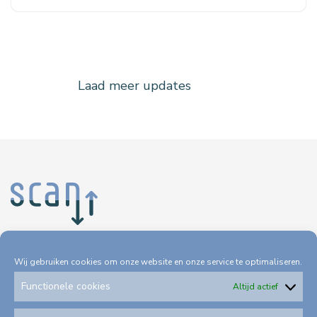
Laad meer updates
Wij gebruiken cookies om onze website en onze service te optimaliseren.
Partners
Functionele cookies
Altijd actief
Het Ministerie van Economische Zaken en Klimaat financiert