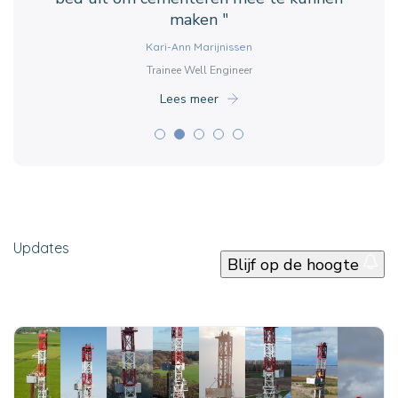
Gosse Flootman
Amstelland "
onderzoek "
maken "
Cees Hogenhout
Health, Safety & Environment Support
Kari-Ann Marijnissen
Adriaan Janszen
Reinout Storm
Koeien- en schapenboer
Lees meer
Projectleider SCAN-boringen
Trainee Well Engineer
Geoscientist EBN
Lees meer
Lees meer
Lees meer
Lees meer
Updates
Blijf op de hoogte