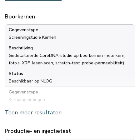
Beschrijving
NMR
Boorkernen
Status
Beschikbaar op NLOG
Gegevenstype
Screeningstudie Kernen
Gegevenstype
Gecombineerd bestand boorgatmetingen
Beschrijving
Gedetailleerde CoreDNA-studie op boorkernen (hele kern);
Beschrijving
foto’s, XRF, laser-scan, scratch-test, probe-permeabiliteit)
Composite LAS-bestand
Status
Status
Beschikbaar op NLOG
Beschikbaar op NLOG
Gegevenstype
Gegevenstype
Kernplugmetingen
Verticaal Seismisch Profiel, (geofoons)
Beschrijving
Toon meer resultaten
Beschrijving
Porositeit, Permeabiliteit (horizontaal en verticaal)
Verticaal Seismisch Profiel uitgevoerd met geofoons; data&
rapport
Status
Productie- en injectietest
Beschikbaar op NLOG
Status