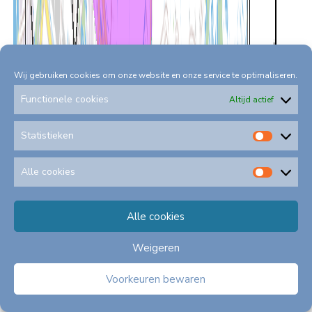
Wij gebruiken cookies om onze website en onze service te optimaliseren.
Functionele cookies
Altijd actief
Statistieken
Statis
Alle cookies
Alle
cookie
Alle cookies
Weigeren
Voorkeuren bewaren